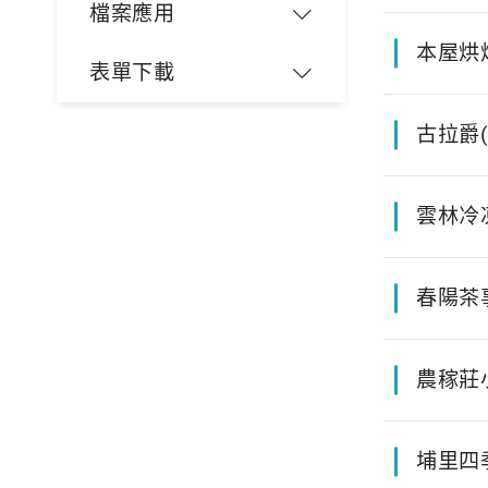
檔案應用
本屋烘
表單下載
古拉爵
雲林冷
春陽茶
農稼莊
埔里四