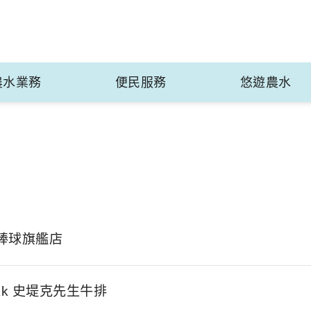
農水業務
便民服務
悠遊農水
棒球旗艦店
teak 史堤克先生牛排