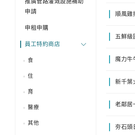
推廣管路灌溉設施補助
申請
順風雞
申租申購
五鮮級
員工特約商店
魔力牛
食
住
新千葉
育
老鄰居
醫療
其他
夯石頭