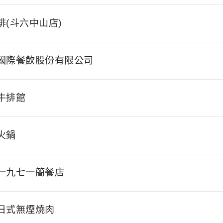
排(斗六中山店)
國際餐飲股份有限公司
牛排館
火鍋
一九七一簡餐店
日式無煙燒肉