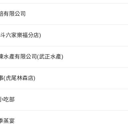
焙有限公司
(斗六家樂福分店)
凍水產有限公司(武正水產)
事(虎尾林森店)
小吃部
季蒸宴